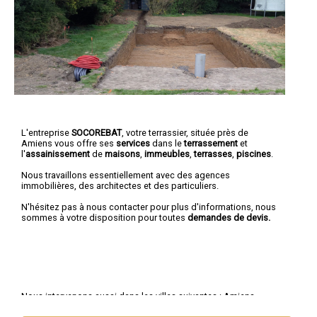
L'entreprise
SOCOREBAT
, votre terrassier, située près de
Amiens vous offre ses
services
dans le
terrassement
et
l'
assainissement
de
maisons
,
immeubles
,
terrasses
,
piscines
.
Nous travaillons essentiellement avec des agences
immobilières, des architectes et des particuliers.
N'hésitez pas à nous contacter pour plus d'informations, nous
sommes à votre disposition pour toutes
demandes de devis.
Nous intervenons aussi dans les villes suivantes :
Amiens
,
Abbeville
,
Albert
,
Péronne
,
Corbie
,
Doullens
,
Roye
,
Montdidier
,