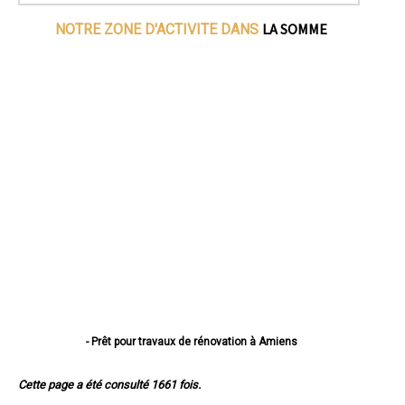
LA SOMME
NOTRE ZONE D'ACTIVITE DANS
- Prêt pour travaux de rénovation à Amiens
- Prêt pour travaux de rénovation à Abbeville
- Prêt pour travaux de rénovation à Albert
Cette page a été consulté 1661 fois.
- Prêt pour travaux de rénovation à Péronne