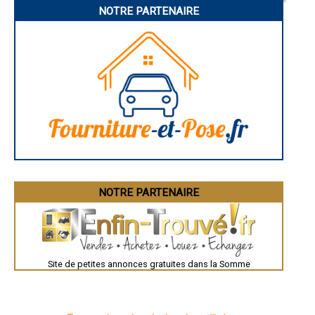
NOTRE PARTENAIRE
- Extension de maison à Sains-en-Amiénois
- Extension de maison à Quevauvillers
- Extension de maison à Naours
- Extension de maison à Bernaville
- Extension de maison à Talmas
- Extension de maison à Beauchamps
- Extension de maison à Pendé
- Extension de maison à Béthencourt-sur-Mer
- Extension de maison à Hombleux
- Extension de maison à Namps-Maisnil
- Extension de maison à Lanchères
- Extension de maison à Marcelcave
- Extension de maison à Candas
- Extension de maison à Sailly-Flibeaucourt
- Extension de maison à Bouttencourt
NOTRE PARTENAIRE
- Extension de maison à Hangest-en-Santerre
- Extension de maison à Vauchelles-les-Quesnoy
- Extension de maison à Vron
- Extension de maison à Arrest
- Extension de maison à Aigneville
Site de petites annonces gratuites dans la Somme
- Extension de maison à Plachy-Buyon
- Extension de maison à Saint-Sauflieu
- Extension de maison à Ailly-le-Haut-Clocher
- Extension de maison à Saint-Fuscien