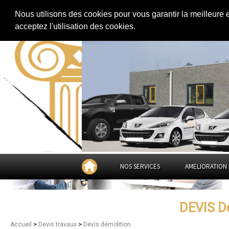
Extension de maison
|
Rénovation de maison
|
Aménagement des combles
Nous utilisons des cookies pour vous garantir la meilleure 
Devis démolition dans
la 
acceptez l'utilisation des cookies.
NOS SERVICES
AMELIORATION 
DEVIS 
>
>
Accueil
Devis travaux
Devis démolition