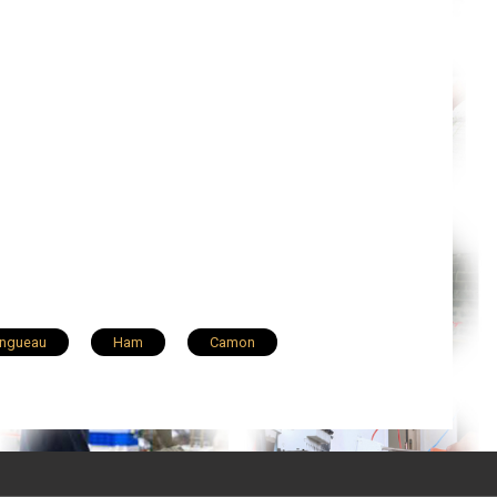
ngueau
Ham
Camon
Ailly-sur-Somme
Rue
Boves
Feuquières-en-Vimeu
Saleux
Pont-de-Metz
Saint-Ouen
Chaulnes