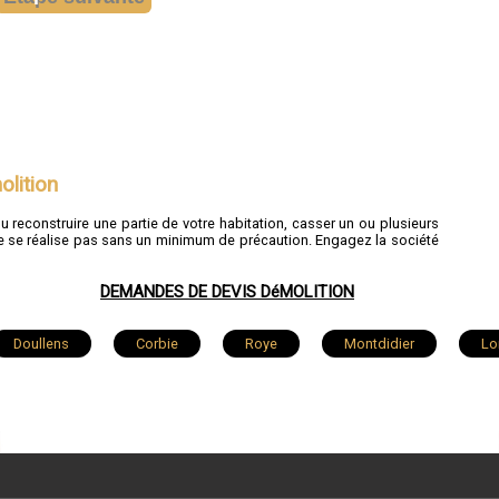
olition
u reconstruire une partie de votre habitation, casser un ou plusieurs
ne se réalise pas sans un minimum de précaution. Engagez la société
DEMANDES DE DEVIS DéMOLITION
Doullens
Corbie
Roye
Montdidier
Lo
Moreuil
Rivery
Mers-les-Bains
Flixecourt
Rosières-en-Santerre
Ailly-sur-Noye
Nesle
Le Crotoy
Airaines
Flesselles
Beauval