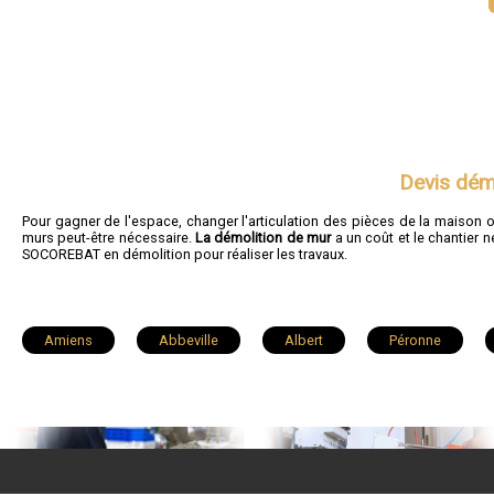
Devis dém
Pour gagner de l'espace, changer l'articulation des pièces de la maison o
murs peut-être nécessaire.
La démolition de mur
a un coût et le chantier 
SOCOREBAT en démolition pour réaliser les travaux.
Amiens
Abbeville
Albert
Péronne
Friville-Escarbotin
Salouël
Villers-Bretonneux
Cayeux-sur-Mer
Gamaches
Saint-Valery-sur-Somme
Poix-de-Picardie
Fressenneville
Vignacourt