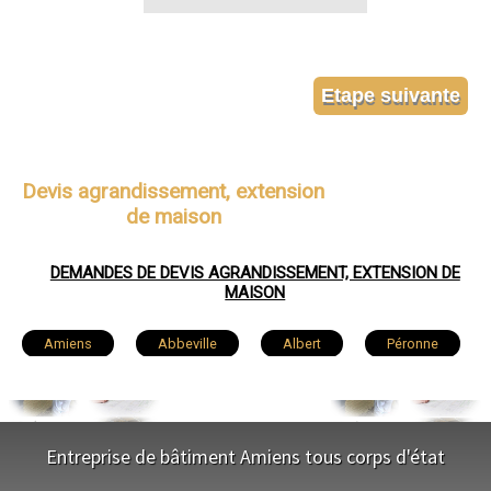
Devis agrandissement, extension
de maison
DEMANDES DE DEVIS AGRANDISSEMENT, EXTENSION DE
MAISON
Amiens
Abbeville
Albert
Péronne
Doullens
Corbie
Roye
Montdidier
Longueau
Ham
Camon
Entreprise de bâtiment Amiens tous corps d'état