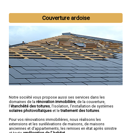
Nous intervenons aussi dans les villes suivantes :
Amiens
,
Couverture ardoise
Abbeville
,
Albert
,
Péronne
,
Corbie
,
Doullens
,
Roye
,
Montdidier
,
Longueau
,
Ham
Notre société vous propose aussi ses services dans les
domaines de la
rénovation immobilière
, de la couverture,
l'
étanchéité des toitures
, l'isolation, l'installation de systèmes
solaires photovoltaïques
et le
traitement des toitures
.
Pour vos rénovations immobilières, nous réalisons les
extensions et les surélévations de maisons, de maisons
anciennes et d'appartements, les remises en état après sinistre
et toute
amélioration de l' habitat
.