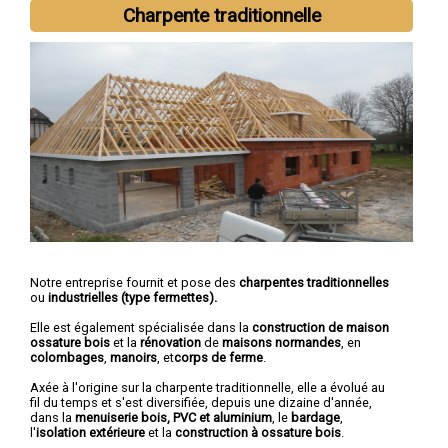
Abbeville
,
Albert
,
Péronne
,
Corbie
,
Doullens
,
Roye
,
Montdidier
,
Charpente traditionnelle
Longueau
,
Ham
Notre entreprise fournit et pose des
charpentes traditionnelles
ou
industrielles (type fermettes).
Elle est également spécialisée dans la
construction de maison
ossature bois
et la
rénovation
de
maisons normandes
, en
colombages
,
manoirs
, et
corps de ferme
.
Axée à l'origine sur la charpente traditionnelle, elle a évolué au
fil du temps et s'est diversifiée, depuis une dizaine d'année,
dans la
menuiserie bois, PVC et aluminium
, le
bardage
,
l'
isolation extérieure
et la
construction à ossature bois
.