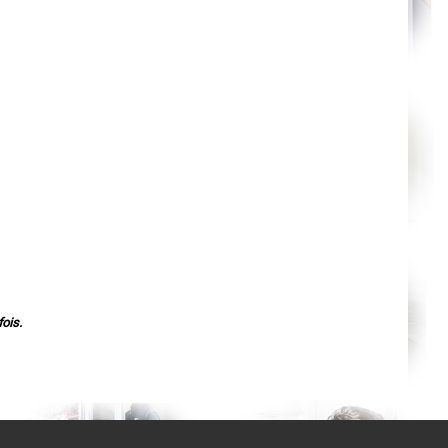
Agen
Mende
Angers
Cherbourg-Octeville
Reims
Saint-Dizier
Laval
Nancy
Verdun
Lorient
Metz
Nevers
Lille
Beauvais
Alençon
Calais
Clermont-Ferrand
Pau
Tarbes
Perpignan
Strasbourg
Mulhouse
ois.
Lyon
Vesoul
Chalon-sur-Saône
Le Mans
Chambéry
Annecy
Paris
Le Havre