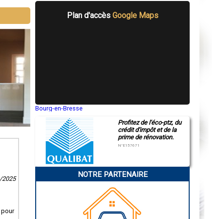
Plan d'accès
Google Maps
Bourg-en-Bresse
Saint-Quentin
Profitez de l'éco-ptz, du
Montluçon
crédit d'impôt et de la
Manosque
prime de rénovation.
Gap
Nice
N°E157671
Annonay
Charleville-Mézières
Pamiers
NOTRE PARTENAIRE
Troyes
3/2025
Narbonne
Rodez
Marseille
Caen
x pour
Aurillac
Angoulême