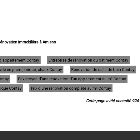
 rénovation immobilière à Amiens
rénovation immobilière à Abbeville
e rénovation immobilière à Albert
 rénovation immobilière à Péronne
 d'appartement Contay
Entreprise de rénovation du batiment Contay
rénovation immobilière à Doullens
de en pierre, brique, chaux Contay
Rénovation de salle de bain Contay
 rénovation immobilière à Corbie
e rénovation immobilière à Roye
ontay
Prix moyen d'une rénovation d'un appartement au m² Contay
énovation immobilière à Montdidier
rénovation immobilière à Longueau
trique Contay
Prix d'une rénovation complête au m² Contay
de rénovation immobilière à Ham
e rénovation immobilière à Camon
Cette page a été consulté 924 f
ation immobilière à Friville-Escarbotin
 rénovation immobilière à Salouël
ation immobilière à Villers-Bretonneux
 rénovation immobilière à Moreuil
 rénovation immobilière à Rivery
ovation immobilière à Mers-les-Bains
énovation immobilière à Flixecourt