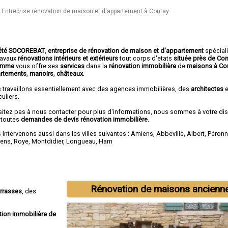
Entreprise rénovation de maison et d'appartement à Contay
été SOCOREBAT
,
entreprise de rénovation de maison et d'appartement
spécial
travaux
rénovations intérieurs et extérieurs
tout corps d'etats
située près de Co
Somme
vous offre ses
services
dans la
rénovation immobilière
de
maisons à Co
rtements
,
manoirs
,
châteaux
.
 travaillons essentiellement avec des agences immobilières, des
architectes
e
culiers.
sitez pas à nous contacter pour plus d'informations, nous sommes à votre di
 toutes
demandes de devis rénovation immobilière
.
intervenons aussi dans les villes suivantes :
Amiens
,
Abbeville
,
Albert
,
Péron
lens
,
Roye
,
Montdidier
,
Longueau
,
Ham
Rénovation de maisons ancienn
errasses
, des
tion immobilière de