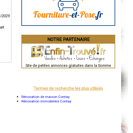
La Rochelle
Bourges
Brive-la-Gaillarde
1/2025
Dijon
Saint-Brieuc
Guéret
ait
Périgueux
Besançon
NOTRE PARTENAIRE
Valence
Évreux
Chartres
Brest
Nîmes
Toulouse
Site de petites annonces gratuites dans la Somme
Auch
Bordeaux
Montpellier
Rennes
Châteauroux
Termes de recherche les plus utilisés
Tours
Grenoble
Rénovation de maison Contay
Dole
Rénovation immobilière Contay
Mont-de-Marsan
Blois
Saint-Étienne
Le Puy-en-Velay
Nantes
Orléans
Cahors