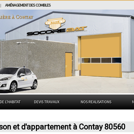
AMÉNAGEMENT DES COMBLES
|
ière à
Contay
DE L'HABITAT
DEVIS TRAVAUX
NOS REALISATIONS
ison et d'appartement à Contay 80560