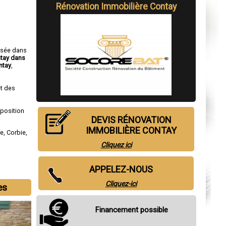
Rénovation Immobilière Contay
isée dans
ntay dans
ntay
,
t des
sposition
DEVIS RÉNOVATION
IMMOBILIÈRE CONTAY
ne
,
Corbie
,
Cliquez ici
APPELEZ-NOUS
Cliquez-ici
es
Financement possible