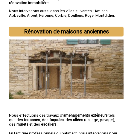
rénovation immobilière
.
Nous intervenons aussi dans les villes suivantes :
Amiens
,
Abbeville
,
Albert
,
Péronne
,
Corbie
,
Doullens
,
Roye
,
Montdidier
,
Longueau
,
Ham
Rénovation de maisons anciennes
Nous effectuons des travaux d'
aménagements extérieurs
tels
que des
terrasses
, des
façades
, des
allées
(dallage, pavage),
des
murets
et des
escaliers
.
En tant que professionnels du bâtiment, nous intervenons pour