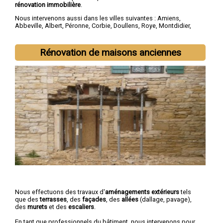
rénovation immobilière
.
Nous intervenons aussi dans les villes suivantes :
Amiens
,
Abbeville
,
Albert
,
Péronne
,
Corbie
,
Doullens
,
Roye
,
Montdidier
,
Longueau
,
Ham
Rénovation de maisons anciennes
Nous effectuons des travaux d'
aménagements extérieurs
tels
que des
terrasses
, des
façades
, des
allées
(dallage, pavage),
des
murets
et des
escaliers
.
En tant que professionnels du bâtiment, nous intervenons pour