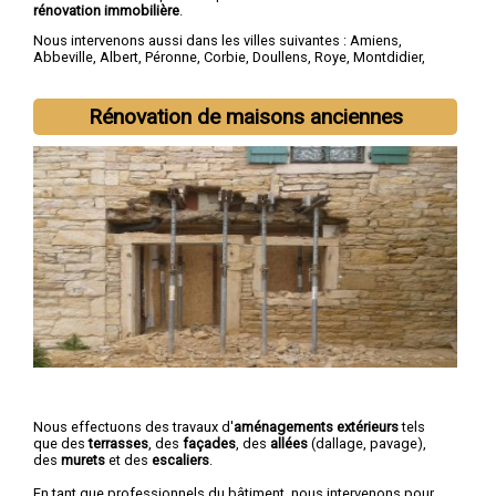
rénovation immobilière
.
Nous intervenons aussi dans les villes suivantes :
Amiens
,
Abbeville
,
Albert
,
Péronne
,
Corbie
,
Doullens
,
Roye
,
Montdidier
,
Longueau
,
Ham
Rénovation de maisons anciennes
Nous effectuons des travaux d'
aménagements extérieurs
tels
que des
terrasses
, des
façades
, des
allées
(dallage, pavage),
des
murets
et des
escaliers
.
En tant que professionnels du bâtiment, nous intervenons pour