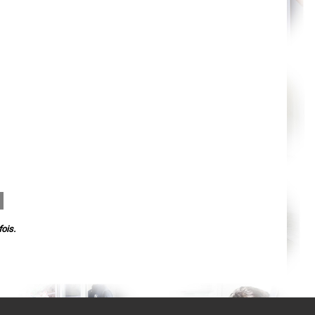
Agen
Mende
Angers
Cherbourg-Octeville
Reims
Saint-Dizier
Laval
Nancy
Verdun
Lorient
Metz
Nevers
Lille
Beauvais
Alençon
Calais
Clermont-Ferrand
Pau
Tarbes
Perpignan
Strasbourg
Mulhouse
ois.
Lyon
Vesoul
Chalon-sur-Saône
Le Mans
Chambéry
Annecy
Paris
Le Havre