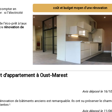
coût et budget moyen d'une rénovation
ut compter en
 si l'électricité
de l'éco-prêt à taux
tre
rénovation de
t d'appartement à Oust-Marest
Avis déposé le 16/1
rénovation de bâtiments anciens est remarquable. Ils ont su préserver le char
tentes !
Avis déposé le 11/0