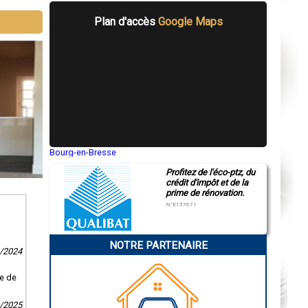
Plan d'accès
Google Maps
Bourg-en-Bresse
Saint-Quentin
Profitez de l'éco-ptz, du
Montluçon
crédit d'impôt et de la
Manosque
prime de rénovation.
Gap
Nice
N°E157671
Annonay
Charleville-Mézières
Pamiers
NOTRE PARTENAIRE
Troyes
0/2024
Narbonne
Rodez
Marseille
me de
Caen
Aurillac
6/2025
Angoulême