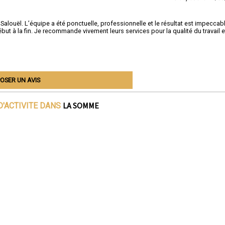
Salouël. L’équipe a été ponctuelle, professionnelle et le résultat est impeccabl
ut à la fin. Je recommande vivement leurs services pour la qualité du travail e
OSER UN AVIS
LA SOMME
D'ACTIVITE DANS