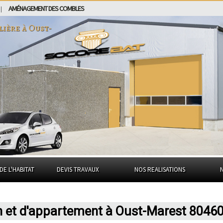
AMÉNAGEMENT DES COMBLES
|
lière à
Oust-
DE L'HABITAT
DEVIS TRAVAUX
NOS REALISATIONS
n et d'appartement à Oust-Marest 8046