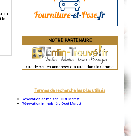
La Rochelle
Bourges
Brive-la-Gaillarde
e. La
Dijon
t le
Saint-Brieuc
Guéret
Périgueux
Besançon
NOTRE PARTENAIRE
Valence
Évreux
Chartres
Brest
Nîmes
Toulouse
Site de petites annonces gratuites dans la Somme
Auch
Bordeaux
Montpellier
Rennes
Châteauroux
Termes de recherche les plus utilisés
Tours
Grenoble
Rénovation de maison Oust-Marest
Dole
Rénovation immobilière Oust-Marest
Mont-de-Marsan
Blois
Saint-Étienne
Le Puy-en-Velay
Nantes
Orléans
Cahors