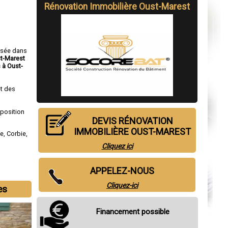
Rénovation Immobilière Oust-Marest
isée dans
st-Marest
 à Oust-
t des
sposition
DEVIS RÉNOVATION
IMMOBILIÈRE OUST-MAREST
ne
,
Corbie
,
Cliquez ici
APPELEZ-NOUS
Cliquez-ici
es
Financement possible