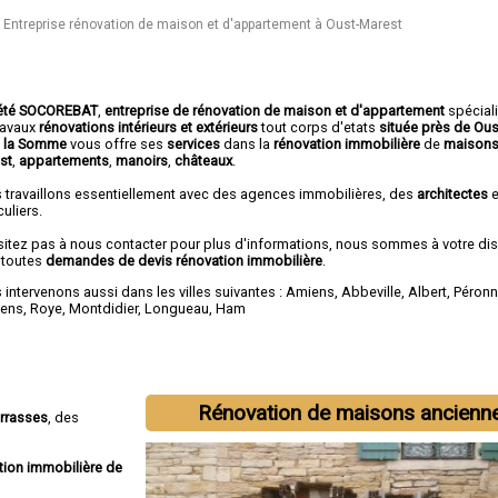
Entreprise rénovation de maison et d'appartement à Oust-Marest
été SOCOREBAT
,
entreprise de rénovation de maison et d'appartement
spécial
travaux
rénovations intérieurs et extérieurs
tout corps d'etats
située près de Ou
 la Somme
vous offre ses
services
dans la
rénovation immobilière
de
maisons
st
,
appartements
,
manoirs
,
châteaux
.
 travaillons essentiellement avec des agences immobilières, des
architectes
e
culiers.
sitez pas à nous contacter pour plus d'informations, nous sommes à votre di
 toutes
demandes de devis rénovation immobilière
.
intervenons aussi dans les villes suivantes :
Amiens
,
Abbeville
,
Albert
,
Péron
lens
,
Roye
,
Montdidier
,
Longueau
,
Ham
Rénovation de maisons ancienn
errasses
, des
tion immobilière de