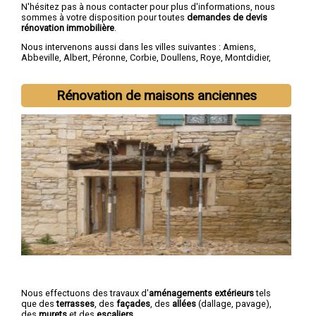
N'hésitez pas à nous contacter pour plus d'informations, nous
sommes à votre disposition pour toutes
demandes de devis
rénovation immobilière
.
Nous intervenons aussi dans les villes suivantes :
Amiens
,
Abbeville
,
Albert
,
Péronne
,
Corbie
,
Doullens
,
Roye
,
Montdidier
,
Longueau
,
Ham
Rénovation de maisons anciennes
Nous effectuons des travaux d'
aménagements extérieurs
tels
que des
terrasses
, des
façades
, des
allées
(dallage, pavage),
des
murets
et des
escaliers
.