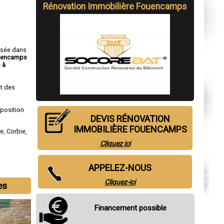
Rénovation Immobilière Fouencamps
isée dans
ouencamps
 à
t des
sposition
DEVIS RÉNOVATION
IMMOBILIÈRE FOUENCAMPS
ne
,
Corbie
,
Cliquez ici
APPELEZ-NOUS
Cliquez-ici
es
Financement possible