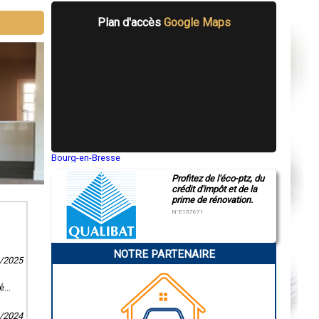
Plan d'accès
Google Maps
Bourg-en-Bresse
Saint-Quentin
Profitez de l'éco-ptz, du
Montluçon
crédit d'impôt et de la
Manosque
prime de rénovation.
Gap
Nice
N°E157671
Annonay
Charleville-Mézières
Pamiers
NOTRE PARTENAIRE
Troyes
1/2025
Narbonne
Rodez
Marseille
...
Caen
Aurillac
2/2024
Angoulême