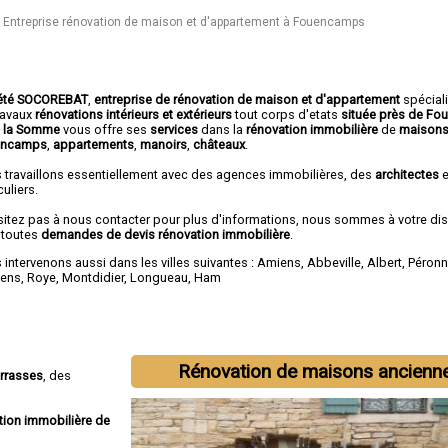
Entreprise rénovation de maison et d'appartement à Fouencamps
été SOCOREBAT
,
entreprise de rénovation de maison et d'appartement
spécial
travaux
rénovations intérieurs et extérieurs
tout corps d'etats
située près de F
 la Somme
vous offre ses
services
dans la
rénovation immobilière
de
maisons
encamps
,
appartements
,
manoirs
,
châteaux
.
 travaillons essentiellement avec des agences immobilières, des
architectes
e
culiers.
sitez pas à nous contacter pour plus d'informations, nous sommes à votre di
 toutes
demandes de devis rénovation immobilière
.
intervenons aussi dans les villes suivantes :
Amiens
,
Abbeville
,
Albert
,
Péron
lens
,
Roye
,
Montdidier
,
Longueau
,
Ham
Rénovation de maisons ancienn
errasses
, des
tion immobilière de