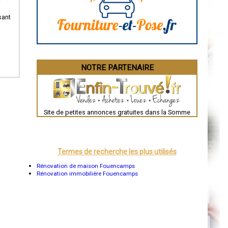
La Rochelle
Bourges
sant
Brive-la-Gaillarde
Dijon
Saint-Brieuc
Guéret
Périgueux
Besançon
NOTRE PARTENAIRE
Valence
Évreux
Chartres
Brest
Nîmes
Toulouse
Site de petites annonces gratuites dans la Somme
Auch
Bordeaux
Montpellier
Rennes
Châteauroux
Termes de recherche les plus utilisés
Tours
Grenoble
Rénovation de maison Fouencamps
Dole
Rénovation immobilière Fouencamps
Mont-de-Marsan
Blois
Saint-Étienne
Le Puy-en-Velay
Nantes
Orléans
Cahors