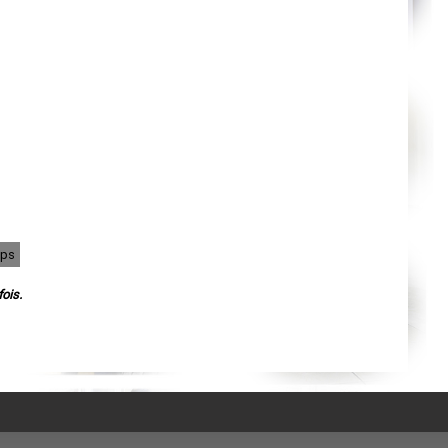
Agen
Mende
Angers
Cherbourg-Octeville
Reims
Saint-Dizier
Laval
Nancy
Verdun
Lorient
Metz
Nevers
Lille
Beauvais
Alençon
Calais
Clermont-Ferrand
mps
Pau
Tarbes
Perpignan
ois.
Strasbourg
Mulhouse
Lyon
Vesoul
Chalon-sur-Saône
Le Mans
Chambéry
Annecy
Paris
Le Havre