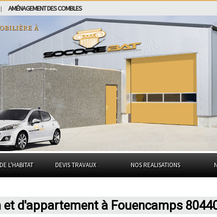
AMÉNAGEMENT DES COMBLES
|
obilière à
DE L'HABITAT
DEVIS TRAVAUX
NOS REALISATIONS
on et d'appartement à Fouencamps 8044