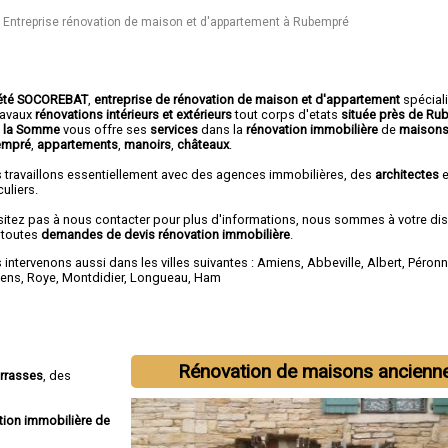
Entreprise rénovation de maison et d'appartement à Rubempré
été SOCOREBAT
,
entreprise de rénovation de maison et d'appartement
spécial
travaux
rénovations intérieurs et extérieurs
tout corps d'etats
située près de R
 la Somme
vous offre ses
services
dans la
rénovation immobilière
de
maisons
empré
,
appartements
,
manoirs
,
châteaux
.
 travaillons essentiellement avec des agences immobilières, des
architectes
e
culiers.
sitez pas à nous contacter pour plus d'informations, nous sommes à votre di
 toutes
demandes de devis rénovation immobilière
.
intervenons aussi dans les villes suivantes :
Amiens
,
Abbeville
,
Albert
,
Péron
lens
,
Roye
,
Montdidier
,
Longueau
,
Ham
Rénovation de maisons ancienn
errasses
, des
tion immobilière de