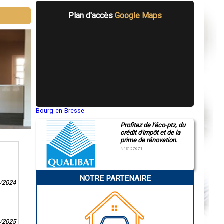
Plan d'accès
Google Maps
Bourg-en-Bresse
Saint-Quentin
Profitez de l'éco-ptz, du
Montluçon
crédit d'impôt et de la
Manosque
prime de rénovation.
Gap
Nice
N°E157671
Annonay
Charleville-Mézières
Pamiers
NOTRE PARTENAIRE
Troyes
9/2024
Narbonne
Rodez
Marseille
Caen
Aurillac
1/2025
Angoulême