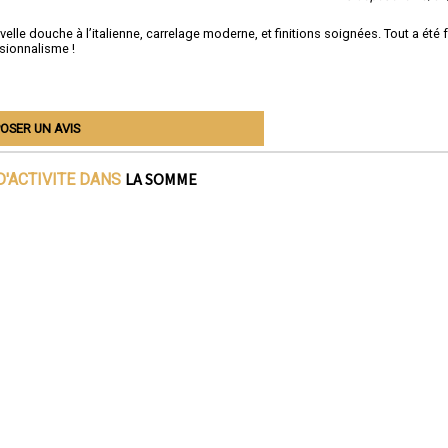
velle douche à l’italienne, carrelage moderne, et finitions soignées. Tout a été f
ssionnalisme !
OSER UN AVIS
LA SOMME
D'ACTIVITE DANS